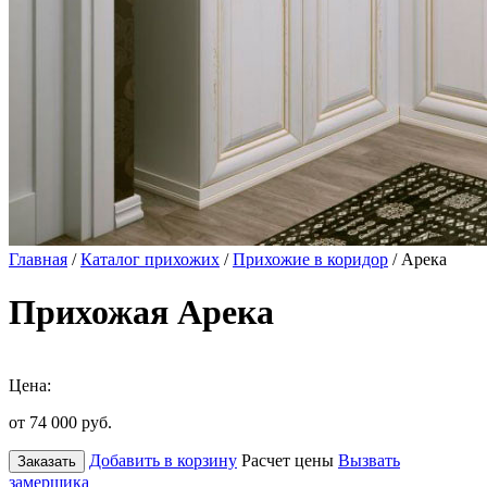
Главная
/
Каталог прихожих
/
Прихожие в коридор
/ Арека
Прихожая Арека
Цена:
от 74 000
руб.
Добавить в корзину
Расчет цены
Вызвать
Заказать
замерщика