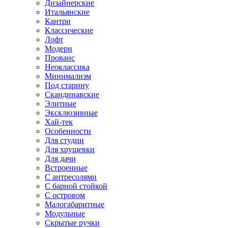
Дизайнерские
Итальянские
Кантри
Классические
Лофт
Модерн
Прованс
Неоклассика
Минимализм
Под старину
Скандинавские
Элитные
Эксклюзивные
Хай-тек
Особенности
Для студии
Для хрущевки
Для дачи
Встроенные
С антресолями
С барной стойкой
С островом
Малогабаритные
Модульные
Скрытые ручки