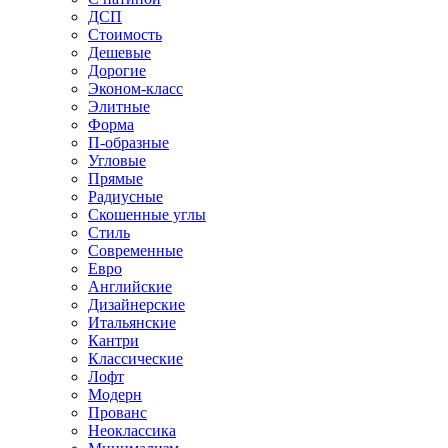
ДСП
Стоимость
Дешевые
Дорогие
Эконом-класс
Элитные
Форма
П-образные
Угловые
Прямые
Радиусные
Скошенные углы
Стиль
Современные
Евро
Английские
Дизайнерские
Итальянские
Кантри
Классические
Лофт
Модерн
Прованс
Неоклассика