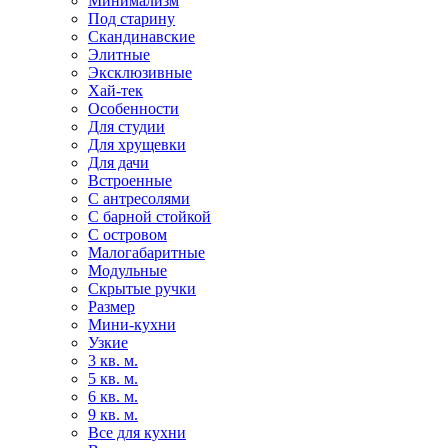
Минимализм
Под старину
Скандинавские
Элитные
Эксклюзивные
Хай-тек
Особенности
Для студии
Для хрущевки
Для дачи
Встроенные
С антресолями
С барной стойкой
С островом
Малогабаритные
Модульные
Скрытые ручки
Размер
Мини-кухни
Узкие
3 кв. м.
5 кв. м.
6 кв. м.
9 кв. м.
Все для кухни