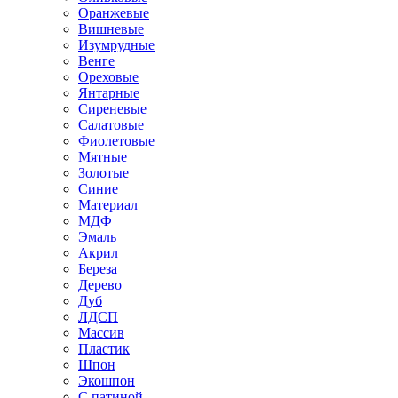
Оранжевые
Вишневые
Изумрудные
Венге
Ореховые
Янтарные
Сиреневые
Салатовые
Фиолетовые
Мятные
Золотые
Синие
Материал
МДФ
Эмаль
Акрил
Береза
Дерево
Дуб
ЛДСП
Массив
Пластик
Шпон
Экошпон
С патиной