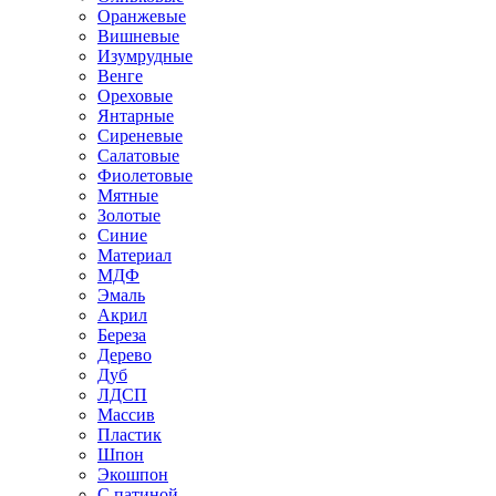
Оранжевые
Вишневые
Изумрудные
Венге
Ореховые
Янтарные
Сиреневые
Салатовые
Фиолетовые
Мятные
Золотые
Синие
Материал
МДФ
Эмаль
Акрил
Береза
Дерево
Дуб
ЛДСП
Массив
Пластик
Шпон
Экошпон
С патиной