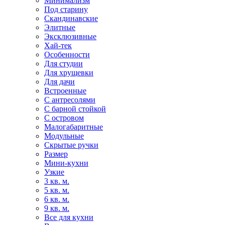
Минимализм
Под старину
Скандинавские
Элитные
Эксклюзивные
Хай-тек
Особенности
Для студии
Для хрущевки
Для дачи
Встроенные
С антресолями
С барной стойкой
С островом
Малогабаритные
Модульные
Скрытые ручки
Размер
Мини-кухни
Узкие
3 кв. м.
5 кв. м.
6 кв. м.
9 кв. м.
Все для кухни