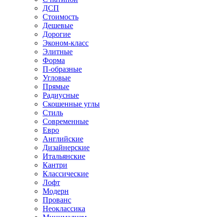
ДСП
Стоимость
Дешевые
Дорогие
Эконом-класс
Элитные
Форма
П-образные
Угловые
Прямые
Радиусные
Скошенные углы
Стиль
Современные
Евро
Английские
Дизайнерские
Итальянские
Кантри
Классические
Лофт
Модерн
Прованс
Неоклассика