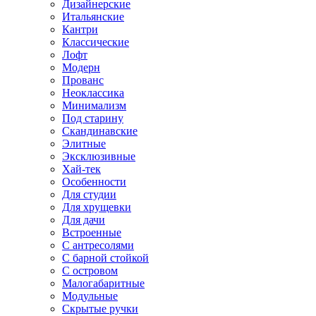
Дизайнерские
Итальянские
Кантри
Классические
Лофт
Модерн
Прованс
Неоклассика
Минимализм
Под старину
Скандинавские
Элитные
Эксклюзивные
Хай-тек
Особенности
Для студии
Для хрущевки
Для дачи
Встроенные
С антресолями
С барной стойкой
С островом
Малогабаритные
Модульные
Скрытые ручки