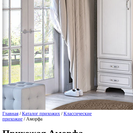
Главная
/
Каталог прихожих
/
Классические
прихожие
/ Аморфа