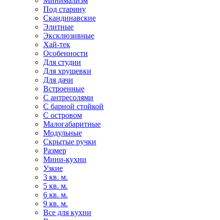
Минимализм
Под старину
Скандинавские
Элитные
Эксклюзивные
Хай-тек
Особенности
Для студии
Для хрущевки
Для дачи
Встроенные
С антресолями
С барной стойкой
С островом
Малогабаритные
Модульные
Скрытые ручки
Размер
Мини-кухни
Узкие
3 кв. м.
5 кв. м.
6 кв. м.
9 кв. м.
Все для кухни