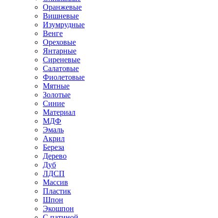
Оранжевые
Вишневые
Изумрудные
Венге
Ореховые
Янтарные
Сиреневые
Салатовые
Фиолетовые
Мятные
Золотые
Синие
Материал
МДФ
Эмаль
Акрил
Береза
Дерево
Дуб
ЛДСП
Массив
Пластик
Шпон
Экошпон
С патиной