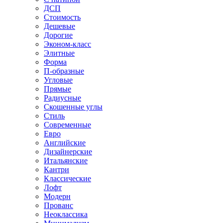
ДСП
Стоимость
Дешевые
Дорогие
Эконом-класс
Элитные
Форма
П-образные
Угловые
Прямые
Радиусные
Скошенные углы
Стиль
Современные
Евро
Английские
Дизайнерские
Итальянские
Кантри
Классические
Лофт
Модерн
Прованс
Неоклассика