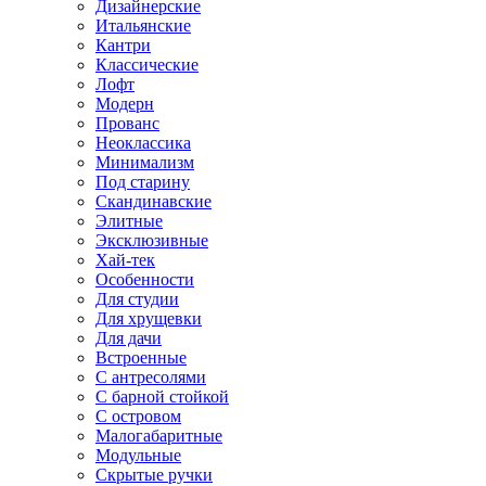
Дизайнерские
Итальянские
Кантри
Классические
Лофт
Модерн
Прованс
Неоклассика
Минимализм
Под старину
Скандинавские
Элитные
Эксклюзивные
Хай-тек
Особенности
Для студии
Для хрущевки
Для дачи
Встроенные
С антресолями
С барной стойкой
С островом
Малогабаритные
Модульные
Скрытые ручки